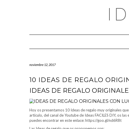
Saltar
I
al
contenido
noviembre 12, 2017
10 IDEAS DE REGALO ORIGI
IDEAS DE REGALO ORIGINALES
Hoy os presentamos 10 Ideas de regalo muy originales que ti
artículo, del canal de Youtube de Ideas FACILES DIY, os las
puedes encontrar en este enlace: https://goo.gl/nd6R8t
Las Ideas de regalo que os proponemos son: