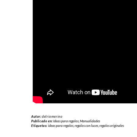
Autor:
delriomerino
Publicado en:
Ideas para regalos
,
Manualidades
Etiquetas:
ideas para regalos
,
regalos con luces
,
regalos originales