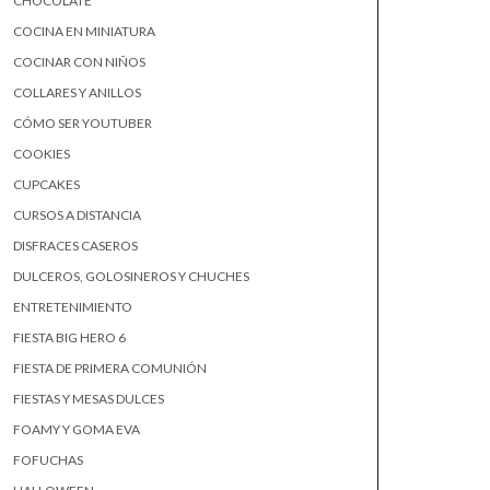
CHOCOLATE
COCINA EN MINIATURA
COCINAR CON NIÑOS
COLLARES Y ANILLOS
CÓMO SER YOUTUBER
COOKIES
CUPCAKES
CURSOS A DISTANCIA
DISFRACES CASEROS
DULCEROS, GOLOSINEROS Y CHUCHES
ENTRETENIMIENTO
FIESTA BIG HERO 6
FIESTA DE PRIMERA COMUNIÓN
FIESTAS Y MESAS DULCES
FOAMY Y GOMA EVA
FOFUCHAS