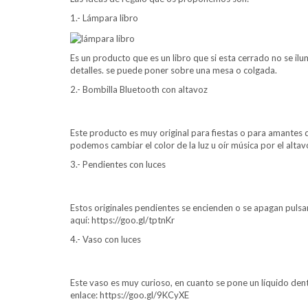
1.- Lámpara libro
Es un producto que es un libro que si esta cerrado no se ilu
detalles. se puede poner sobre una mesa o colgada.
2.- Bombilla Bluetooth con altavoz
Este producto es muy original para fiestas o para amantes d
podemos cambiar el color de la luz u oír música por el altav
3.- Pendientes con luces
Estos originales pendientes se encienden o se apagan puls
aquí: https://goo.gl/tptnKr
4.- Vaso con luces
Este vaso es muy curioso, en cuanto se pone un líquido den
enlace: https://goo.gl/9KCyXE