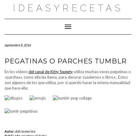
Saltar
IDEASYRECETAS
al
contenido
Cambiar modo de navegación
septiembre 8, 2016
PEGATINAS O PARCHES TUMBLR
En los vídeos
del canal de Kitty Sweety
utiliza muchas veces pegatinas o
«parches», como ella les llama, para decorar cuadernos o libros.. Estos
son algunos de los que utiliza, por si queréis hacer la misma manualidad
que hace ella:
Autor:
delriomerino
Publicado en:
Manualidades