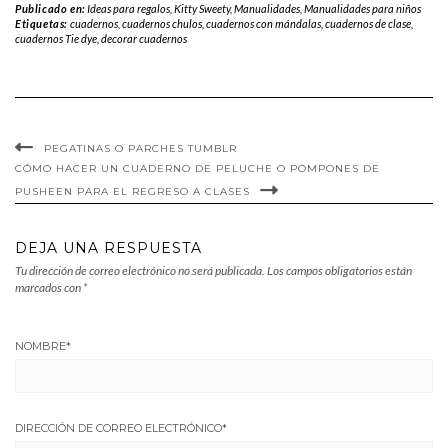
Publicado en:
Ideas para regalos
,
Kitty Sweety
,
Manualidades
,
Manualidades para niños
Etiquetas:
cuadernos
,
cuadernos chulos
,
cuadernos con mándalas
,
cuadernos de clase
,
cuadernos Tie dye
,
decorar cuadernos
PEGATINAS O PARCHES TUMBLR
CÓMO HACER UN CUADERNO DE PELUCHE O POMPONES DE
PUSHEEN PARA EL REGRESO A CLASES
DEJA UNA RESPUESTA
Tu dirección de correo electrónico no será publicada.
Los campos obligatorios están
marcados con
*
NOMBRE
*
DIRECCIÓN DE CORREO ELECTRÓNICO
*