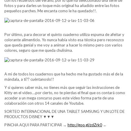
con los recuerdos del verano, por lo que ha seleccionado una serie de
fotos y para darles un toque más original ha añadido entre las fotos
pequeños parches. Me encanta como le ha quedado!!.
Por último, para decorar el quinto cuaderno utiliza espuma de afeitar y
colorante alimenticio. Yo nunca había visto esa técnica pero reconozco
que queda genial y me voy a animar a hacer lo mismo pero con varios
colores, seguro que me queda chulísima.
A mi de todos los cuadernos que ha hecho me ha gustado más el de la
mándala, a ti?? cuéntanoslo!!
Y si quieres saber más, no tienes más que seguir las instrucciones de
Kitty en el vídeo….por cierto, no te pierdas el final que os contará como
acceder a un mega concurso pues este vídeo forma parte de una
colaboración con otros 14 canales de Youtube.
SORTEO INTERNACIONAL DE UNA TABLET SAMSUNG Y UN LOTE DE
PRODUCTOS DISNEY ▼▼▼
PINCHA AQUI PARA PARTICIPAR →
http://goo.gl/zdZrk0
←