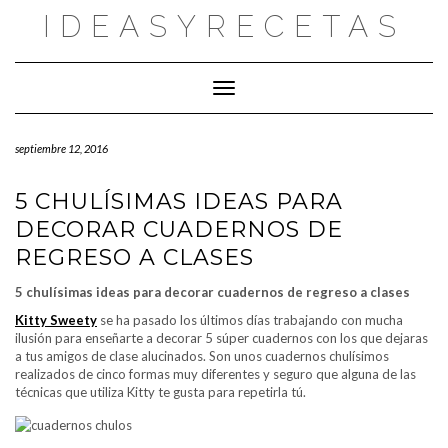
Saltar
IDEASYRECETAS
al
contenido
Cambiar modo de navegación
septiembre 12, 2016
5 CHULÍSIMAS IDEAS PARA
DECORAR CUADERNOS DE
REGRESO A CLASES
5 chulísimas ideas para decorar cuadernos de regreso a clases
Kitty Sweety
se ha pasado los últimos días trabajando con mucha
ilusión para enseñarte a decorar 5 súper cuadernos con los que dejaras
a tus amigos de clase alucinados. Son unos cuadernos chulísimos
realizados de cinco formas muy diferentes y seguro que alguna de las
técnicas que utiliza Kitty te gusta para repetirla tú.