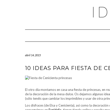
Saltar
I
al
contenido
abril 14, 2015
10 IDEAS PARA FIESTA DE 
El otro día montamos en casa una fiesta de princesas, en re
de la decoración de la mesa dulce. Os dejamos algunas ideas
(sólo tenéis que cambiar los imprimibles y usar de otra prin
Los disfraces (de Elsa y Cenicienta), así como la decoración 
conseguimos en
Funidelia
, tienen tienda online y resulta m