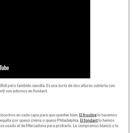
fícil pero también sencilla. Es una torta de dos alturas cubierta con
ant) con adornos en fondant.
bizcochos en cada capa para que queden bien.
El frosting
lo hacemos
ntequilla por queso crema o queso Philadelphia.
El fondant
lo hemos
os usado el de Mercadona para probarlo. Lo compramos blanco y lo