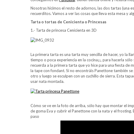
Nosotras hicimos el resto de adornos, las dos tartas (una es 
recuerditos. Vamos a ver las cosas que lleva esta mesa y al
Tarta o tortas de Cenicienta o Princesas
1.- Tarta de princesa Cenicienta en 3D
La primera tarta es una tarta muy sencilla de hacer, yo la l
tiempo o poca experiencia en la cocina¡¡, para hacerla sólo 
recuerda a la primera tarta que yo hice para una fiesta de 
la tape con fondant. Si no encontráis Panettone también s
otro y luego se esculpen con un cuchillo de sierra. Esta ta
usar nata montada.
Cómo se ve en la foto de arriba, sólo hay que montar el im
de goma Eva y cubrir el Panettone con la nata y el frosting.
paso