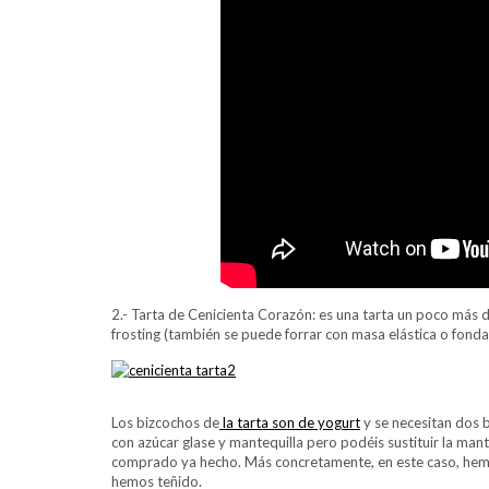
2.- Tarta de Cenicienta Corazón: es una tarta un poco más di
frosting (también se puede forrar con masa elástica o fond
Los bizcochos de
la tarta son de yogurt
y se necesitan dos 
con azúcar glase y mantequilla pero podéis sustituir la ma
comprado ya hecho. Más concretamente, en este caso, hem
hemos teñido.