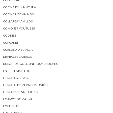
CHOCOLATE
COCINA EN MINIATURA
COCINAR CON NIÑOS
COLLARES Y ANILLOS
CÓMO SER YOUTUBER
COOKIES
CUPCAKES
CURSOS A DISTANCIA
DISFRACES CASEROS
DULCEROS, GOLOSINEROS Y CHUCHES
ENTRETENIMIENTO
FIESTA BIG HERO 6
FIESTA DE PRIMERA COMUNIÓN
FIESTAS Y MESAS DULCES
FOAMY Y GOMA EVA
FOFUCHAS