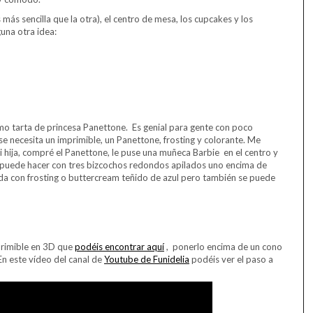
más sencilla que la otra), el centro de mesa, los cupcakes y los
guna otra idea:
lamo tarta de princesa Panettone. Es genial para gente con poco
se necesita un imprimible, un Panettone, frosting y colorante. Me
mi hija, compré el Panettone, le puse una muñeca Barbie en el centro y
e puede hacer con tres bizcochos redondos apilados uno encima de
pada con frosting o buttercream teñido de azul pero también se puede
primible en 3D que
podéis encontrar aquí
, ponerlo encima de un cono
 En este vídeo del canal de
Youtube de Funidelia
podéis ver el paso a