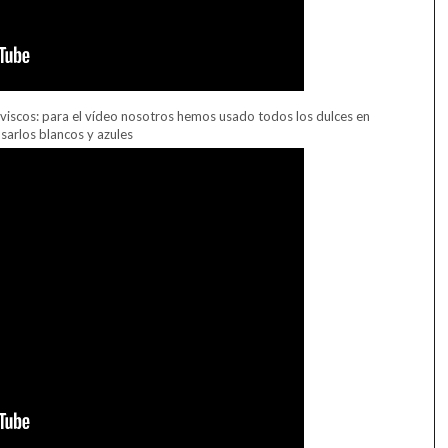
iscos: para el vídeo nosotros hemos usado todos los dulces en
usarlos blancos y azules