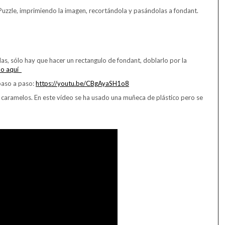
 Puzzle, imprimiendo la imagen, recortándola y pasándolas a fondant.
llas, sólo hay que hacer un rectangulo de fondant, doblarlo por la
do aquí
 paso a paso:
https://youtu.be/CBgAyaSH1o8
caramelos. En este vídeo se ha usado una muñeca de plástico pero se