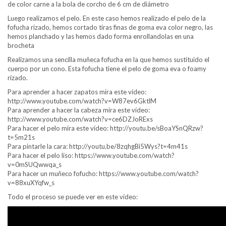
de color carne a la bola de corcho de 6 cm de diámetro
Luego realizamos el pelo. En este caso hemos realizado el pelo de la
fofucha rizado, hemos cortado tiras finas de goma eva color negro, las
hemos planchado y las hemos dado forma enrollandolas en una
brocheta
Realizamos una sencilla muñeca fofucha en la que hemos sustituido el
cuerpo por un cono. Esta fofucha tiene el pelo de goma eva o foamy
rizado.
Para aprender a hacer zapatos mira este vídeo:
http://www.youtube.com/watch?v=W87ev6GktlM
Para aprender a hacer la cabeza mira este vídeo:
http://www.youtube.com/watch?v=ce6DZJoRExs
Para hacer el pelo mira este vídeo: http://youtu.be/sBoaYSnQRzw?
t=5m21s
Para pintarle la cara: http://youtu.be/8zqhgBi5Wys?t=4m41s
Para hacer el pelo liso: https://www.youtube.com/watch?
v=0mSUQwwqa_s
Para hacer un muñeco fofucho: https://www.youtube.com/watch?
v=88xuXYqfw_s
Todo el proceso se puede ver en este vídeo: