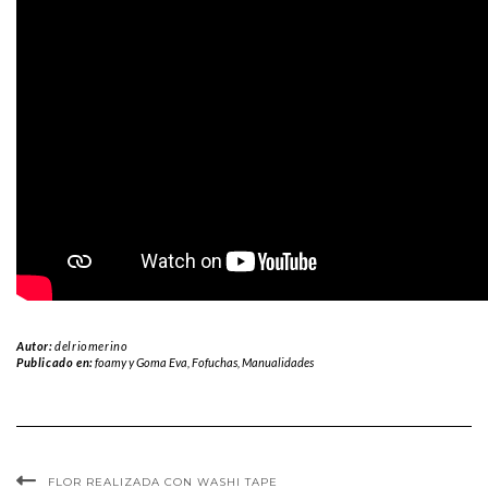
Autor:
delriomerino
Publicado en:
foamy y Goma Eva
,
Fofuchas
,
Manualidades
FLOR REALIZADA CON WASHI TAPE