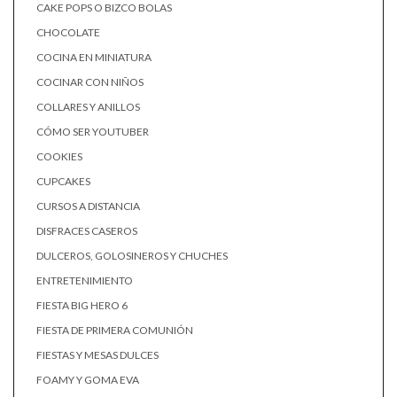
CAKE POPS O BIZCO BOLAS
CHOCOLATE
COCINA EN MINIATURA
COCINAR CON NIÑOS
COLLARES Y ANILLOS
CÓMO SER YOUTUBER
COOKIES
CUPCAKES
CURSOS A DISTANCIA
DISFRACES CASEROS
DULCEROS, GOLOSINEROS Y CHUCHES
ENTRETENIMIENTO
FIESTA BIG HERO 6
FIESTA DE PRIMERA COMUNIÓN
FIESTAS Y MESAS DULCES
FOAMY Y GOMA EVA