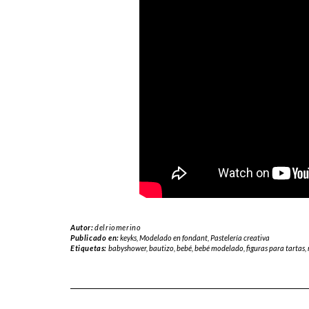
Autor:
delriomerino
Publicado en:
keyks
,
Modelado en fondant
,
Pastelería creativa
Etiquetas:
babyshower
,
bautizo
,
bebé
,
bebé modelado
,
figuras para tartas
,