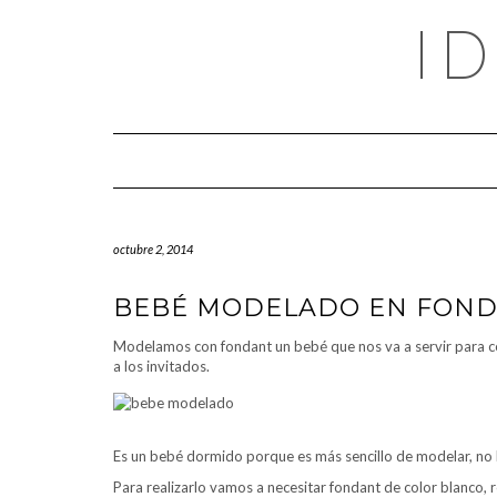
Saltar
I
al
contenido
octubre 2, 2014
BEBÉ MODELADO EN FON
Modelamos con fondant un bebé que nos va a servir para c
a los invitados.
Es un bebé dormido porque es más sencillo de modelar, no ha
Para realizarlo vamos a necesitar fondant de color blanco,