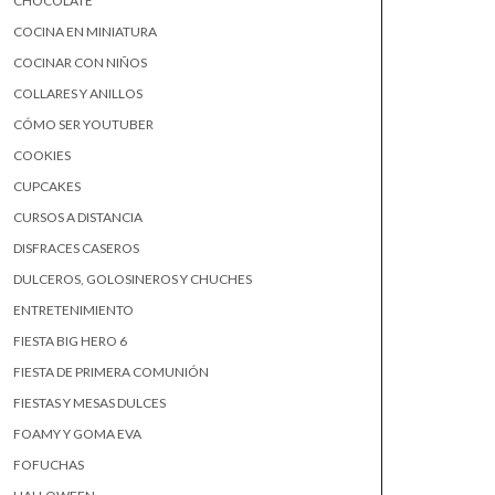
CHOCOLATE
COCINA EN MINIATURA
COCINAR CON NIÑOS
COLLARES Y ANILLOS
CÓMO SER YOUTUBER
COOKIES
CUPCAKES
CURSOS A DISTANCIA
DISFRACES CASEROS
DULCEROS, GOLOSINEROS Y CHUCHES
ENTRETENIMIENTO
FIESTA BIG HERO 6
FIESTA DE PRIMERA COMUNIÓN
FIESTAS Y MESAS DULCES
FOAMY Y GOMA EVA
FOFUCHAS