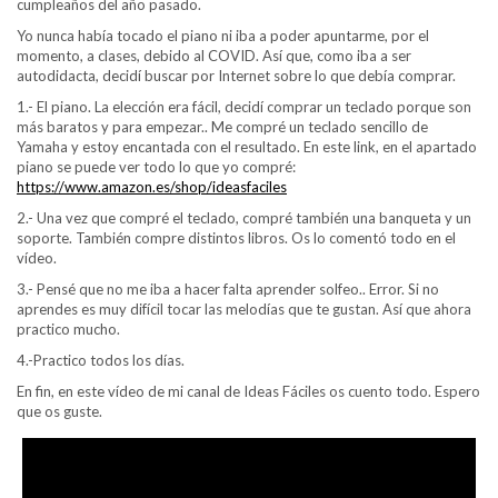
cumpleaños del año pasado.
Yo nunca había tocado el piano ni iba a poder apuntarme, por el
momento, a clases, debido al COVID. Así que, como iba a ser
autodidacta, decidí buscar por Internet sobre lo que debía comprar.
1.- El piano. La elección era fácil, decidí comprar un teclado porque son
más baratos y para empezar.. Me compré un teclado sencillo de
Yamaha y estoy encantada con el resultado. En este link, en el apartado
piano se puede ver todo lo que yo compré:
https://www.amazon.es/shop/ideasfaciles
2.- Una vez que compré el teclado, compré también una banqueta y un
soporte. También compre distintos libros. Os lo comentó todo en el
vídeo.
3.- Pensé que no me iba a hacer falta aprender solfeo.. Error. Si no
aprendes es muy difícil tocar las melodías que te gustan. Así que ahora
practico mucho.
4.-Practico todos los días.
En fin, en este vídeo de mi canal de Ideas Fáciles os cuento todo. Espero
que os guste.