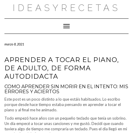
Saltar
IDEASYRECETAS
al
contenido
Cambiar modo de navegación
marzo 8, 2021
APRENDER A TOCAR EL PIANO,
DE ADULTO, DE FORMA
AUTODIDACTA
COMO APRENDER SIN MORIR EN EL INTENTO: MIS
ERRORES Y ACIERTOS
Este post es un poco distinto a lo que estáis habituados. Lo escribo
porque desde hace tiempo estaba pensando en aprender a tocar el
piano y al final me he animado.
Todo empezó hace años con un pequeño teclado que tenía un sobrino.
Un día empecé a tocar unas canciones y me gustó. Decidí que cuando
tuviera algo de tiempo me compraría un teclado. Pues el día llegó en mi