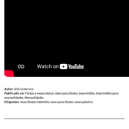
Autor:
delriomerino
Publicado en:
Fiestas y mesas dulces
,
ideas para fiestas
,
Imprimibles
,
Imprimibles para
manualidades
,
Manualidades
Etiquetas:
vasos fiestas infantiles
,
vasos para fiestas
,
vasos plastico