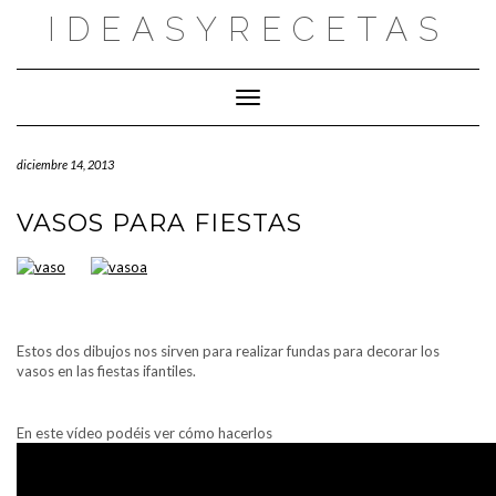
Saltar
IDEASYRECETAS
al
contenido
Cambiar modo de navegación
diciembre 14, 2013
VASOS PARA FIESTAS
Estos dos dibujos nos sirven para realizar fundas para decorar los
vasos en las fiestas ifantiles.
En este vídeo podéis ver cómo hacerlos