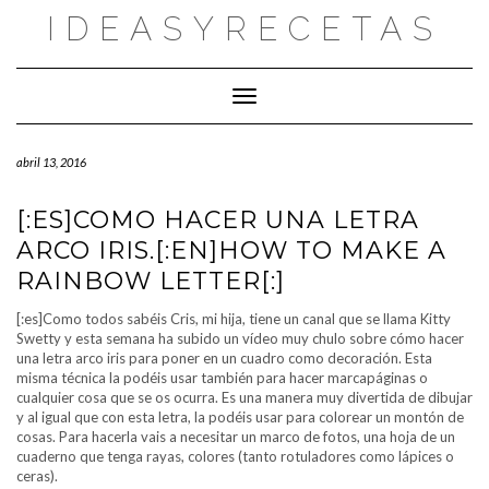
Saltar
IDEASYRECETAS
al
contenido
Cambiar modo de navegación
abril 13, 2016
[:ES]COMO HACER UNA LETRA
ARCO IRIS.[:EN]HOW TO MAKE A
RAINBOW LETTER[:]
[:es]Como todos sabéis Cris, mi hija, tiene un canal que se llama Kitty
Swetty y esta semana ha subido un vídeo muy chulo sobre cómo hacer
una letra arco iris para poner en un cuadro como decoración. Esta
misma técnica la podéis usar también para hacer marcapáginas o
cualquier cosa que se os ocurra. Es una manera muy divertida de dibujar
y al igual que con esta letra, la podéis usar para colorear un montón de
cosas. Para hacerla vais a necesitar un marco de fotos, una hoja de un
cuaderno que tenga rayas, colores (tanto rotuladores como lápices o
ceras).