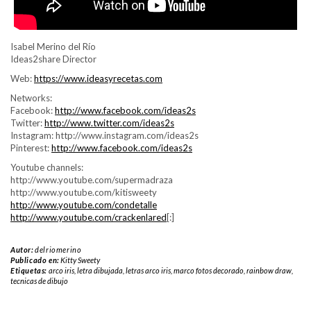
Isabel Merino del Río
Ideas2share Director
Web:
https://www.ideasyrecetas.com
Networks:
Facebook:
http://www.facebook.com/ideas2s
Twitter:
http://www.twitter.com/ideas2s
Instagram: http://www.instagram.com/ideas2s
Pinterest:
http://www.facebook.com/ideas2s
Youtube channels:
http://www.youtube.com/supermadraza
http://www.youtube.com/kitisweety
http://www.youtube.com/condetalle
http://www.youtube.com/crackenlared
[:]
Autor:
delriomerino
Publicado en:
Kitty Sweety
Etiquetas:
arco iris
,
letra dibujada
,
letras arco iris
,
marco fotos decorado
,
rainbow draw
,
tecnicas de dibujo