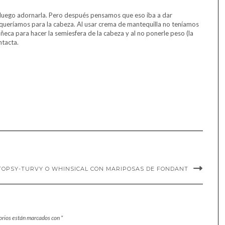
y luego adornarla. Pero después pensamos que eso iba a dar
queríamos para la cabeza. Al usar crema de mantequilla no teníamos
eca para hacer la semiesfera de la cabeza y al no ponerle peso (la
ntacta.
TOPSY-TURVY O WHINSICAL CON MARIPOSAS DE FONDANT
orios están marcados con
*