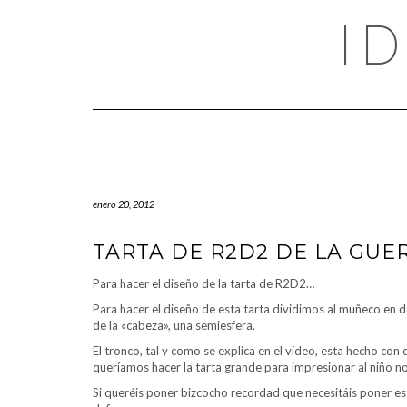
Saltar
I
al
contenido
enero 20, 2012
TARTA DE R2D2 DE LA GUE
Para hacer el diseño de la tarta de R2D2…
Para hacer el diseño de esta tarta dividimos al muñeco en do
de la «cabeza», una semiesfera.
El tronco, tal y como se explica en el vídeo, esta hecho c
queríamos hacer la tarta grande para impresionar al niño n
Si queréis poner bizcocho recordad que necesitáis poner est