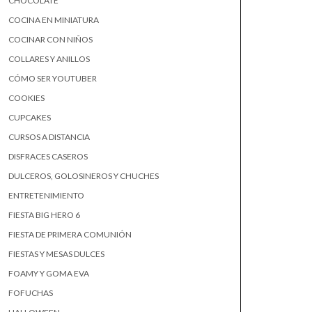
CHOCOLATE
COCINA EN MINIATURA
COCINAR CON NIÑOS
COLLARES Y ANILLOS
CÓMO SER YOUTUBER
COOKIES
CUPCAKES
CURSOS A DISTANCIA
DISFRACES CASEROS
DULCEROS, GOLOSINEROS Y CHUCHES
ENTRETENIMIENTO
FIESTA BIG HERO 6
FIESTA DE PRIMERA COMUNIÓN
FIESTAS Y MESAS DULCES
FOAMY Y GOMA EVA
FOFUCHAS