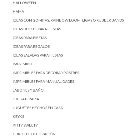
HALLOWEEN
HAMA
IDEAS CON GOMITAS, RAINBOW LOOM, LIGAS O RUBBER BANDS
IDEAS DULCES PARA FIESTAS
IDEAS PARA FIESTAS
IDEAS PARA REGALOS
IDEAS SALADAS PARA FIESTAS
IMPRIMIBLES
IMPRIMIBLES PARA DECORAR POSTRES
IMPRIMIBLES PARA MANUALIDADES
JABONES Y BAÑO
JUEGATERAPIA
JUGUETES HECHOS EN CASA
KEYKS
KITTY SWEETY
LIBROS DE DECORACIÓN