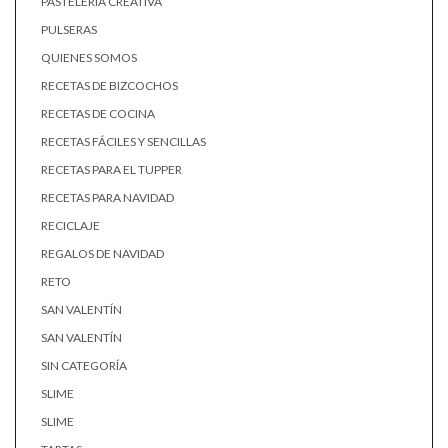
PASTELERÍA CREATIVA
PULSERAS
QUIENES SOMOS
RECETAS DE BIZCOCHOS
RECETAS DE COCINA
RECETAS FÁCILES Y SENCILLAS
RECETAS PARA EL TUPPER
RECETAS PARA NAVIDAD
RECICLAJE
REGALOS DE NAVIDAD
RETO
SAN VALENTÍN
SAN VALENTÍN
SIN CATEGORÍA
SLIME
SLIME