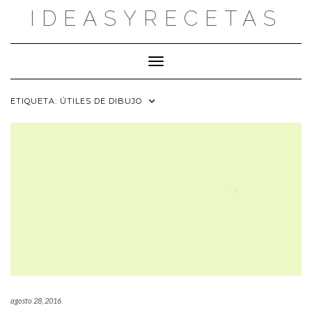
Saltar
IDEASYRECETAS
al
contenido
Cambiar modo de navegación
ETIQUETA:
ÚTILES DE DIBUJO
agosto 28, 2016