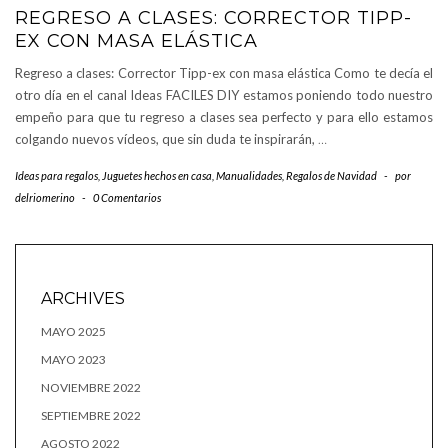
REGRESO A CLASES: CORRECTOR TIPP-
EX CON MASA ELÁSTICA
Regreso a clases: Corrector Tipp-ex con masa elástica Como te decía el
otro día en el canal Ideas FACILES DIY estamos poniendo todo nuestro
empeño para que tu regreso a clases sea perfecto y para ello estamos
colgando nuevos vídeos, que sin duda te inspirarán,
…
Ideas para regalos
,
Juguetes hechos en casa
,
Manualidades
,
Regalos de Navidad
-
por
delriomerino
-
0 Comentarios
ARCHIVES
MAYO 2025
MAYO 2023
NOVIEMBRE 2022
SEPTIEMBRE 2022
AGOSTO 2022