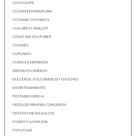
CHOCOLATE
COCINA EN MINIATURA
COCINAR CON NIÑOS
COLLARES Y ANILLOS
CÓMO SER YOUTUBER
COOKIES
CUPCAKES
CURSOS A DISTANCIA
DISFRACES CASEROS
DULCEROS, GOLOSINEROS Y CHUCHES
ENTRETENIMIENTO
FIESTA BIG HERO 6
FIESTA DE PRIMERA COMUNIÓN
FIESTAS Y MESAS DULCES
FOAMY Y GOMA EVA
FOFUCHAS