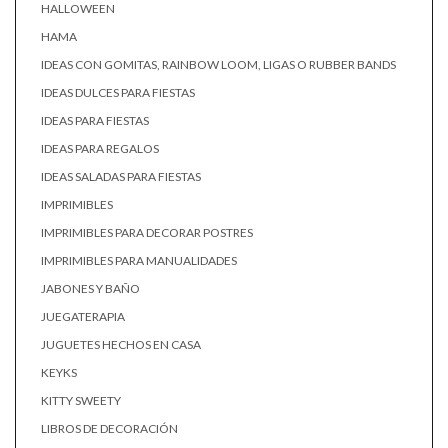
HALLOWEEN
HAMA
IDEAS CON GOMITAS, RAINBOW LOOM, LIGAS O RUBBER BANDS
IDEAS DULCES PARA FIESTAS
IDEAS PARA FIESTAS
IDEAS PARA REGALOS
IDEAS SALADAS PARA FIESTAS
IMPRIMIBLES
IMPRIMIBLES PARA DECORAR POSTRES
IMPRIMIBLES PARA MANUALIDADES
JABONES Y BAÑO
JUEGATERAPIA
JUGUETES HECHOS EN CASA
KEYKS
KITTY SWEETY
LIBROS DE DECORACIÓN