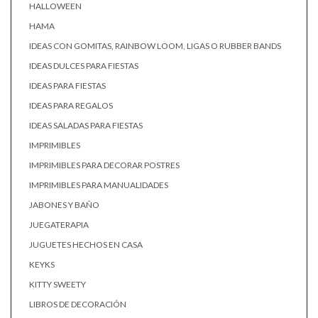
HALLOWEEN
HAMA
IDEAS CON GOMITAS, RAINBOW LOOM, LIGAS O RUBBER BANDS
IDEAS DULCES PARA FIESTAS
IDEAS PARA FIESTAS
IDEAS PARA REGALOS
IDEAS SALADAS PARA FIESTAS
IMPRIMIBLES
IMPRIMIBLES PARA DECORAR POSTRES
IMPRIMIBLES PARA MANUALIDADES
JABONES Y BAÑO
JUEGATERAPIA
JUGUETES HECHOS EN CASA
KEYKS
KITTY SWEETY
LIBROS DE DECORACIÓN