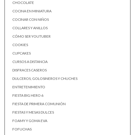
CHOCOLATE
COCINA EN MINIATURA
COCINAR CON NIÑOS
COLLARES Y ANILLOS
CÓMO SER YOUTUBER
COOKIES
CUPCAKES
CURSOS A DISTANCIA
DISFRACES CASEROS
DULCEROS, GOLOSINEROS Y CHUCHES
ENTRETENIMIENTO
FIESTA BIG HERO 6
FIESTA DE PRIMERA COMUNIÓN
FIESTAS Y MESAS DULCES
FOAMY Y GOMA EVA
FOFUCHAS