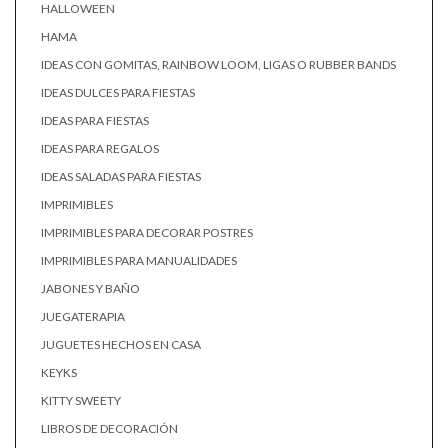
HALLOWEEN
HAMA
IDEAS CON GOMITAS, RAINBOW LOOM, LIGAS O RUBBER BANDS
IDEAS DULCES PARA FIESTAS
IDEAS PARA FIESTAS
IDEAS PARA REGALOS
IDEAS SALADAS PARA FIESTAS
IMPRIMIBLES
IMPRIMIBLES PARA DECORAR POSTRES
IMPRIMIBLES PARA MANUALIDADES
JABONES Y BAÑO
JUEGATERAPIA
JUGUETES HECHOS EN CASA
KEYKS
KITTY SWEETY
LIBROS DE DECORACIÓN