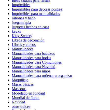
Ideas saladas para fiestas
Imprimibles
Imprimibles para decorar postres
Imprimibles para manualidades
Jabones y baño
Juegaterapia
Juguetes hechos en casa
keyks
Kitty Sweety
Libros de decoración
Libros y cursos
Manualidades
Manualidades para bautizos
Manualidades para bodas
Manualidades para Comuniones
Manualidades para Navidad
Manualidades para niños
Manualidades para ordenar u organizar
Maquillaje
Masas básicas
Mascotas
Modelado en fondant
Mundial de fútbol
Navidad
otros dulces