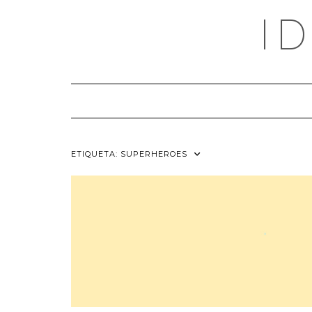
Saltar
I
al
contenido
ETIQUETA:
SUPERHEROES