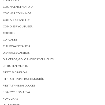
CHOCOLATE
COCINA EN MINIATURA
COCINAR CON NIÑOS
COLLARES Y ANILLOS
CÓMO SER YOUTUBER
COOKIES
CUPCAKES
CURSOS A DISTANCIA
DISFRACES CASEROS
DULCEROS, GOLOSINEROS Y CHUCHES
ENTRETENIMIENTO
FIESTA BIG HERO 6
FIESTA DE PRIMERA COMUNIÓN
FIESTAS Y MESAS DULCES
FOAMY Y GOMA EVA
FOFUCHAS