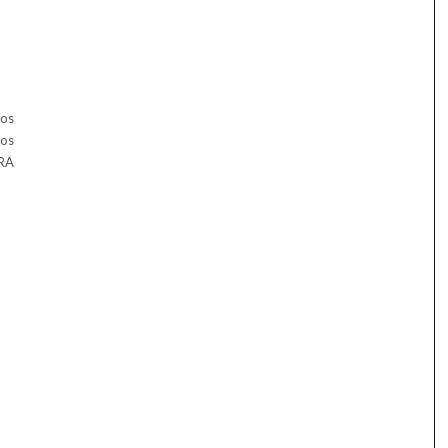
tos
os
ARA