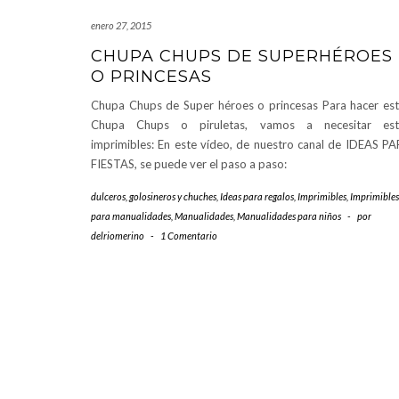
enero 27, 2015
CHUPA CHUPS DE SUPERHÉROES
O PRINCESAS
Chupa Chups de Super héroes o princesas Para hacer es
Chupa Chups o piruletas, vamos a necesitar est
imprimibles: En este vídeo, de nuestro canal de IDEAS P
FIESTAS, se puede ver el paso a paso:
dulceros, golosineros y chuches
,
Ideas para regalos
,
Imprimibles
,
Imprimibles
para manualidades
,
Manualidades
,
Manualidades para niños
-
por
delriomerino
-
1 Comentario