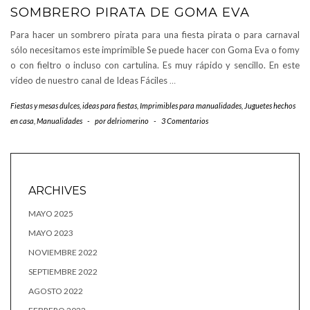
SOMBRERO PIRATA DE GOMA EVA
Para hacer un sombrero pirata para una fiesta pirata o para carnaval
sólo necesitamos este imprimible Se puede hacer con Goma Eva o fomy
o con fieltro o incluso con cartulina. Es muy rápido y sencillo. En este
vídeo de nuestro canal de Ideas Fáciles
…
Fiestas y mesas dulces
,
ideas para fiestas
,
Imprimibles para manualidades
,
Juguetes hechos
en casa
,
Manualidades
-
por
delriomerino
-
3 Comentarios
ARCHIVES
MAYO 2025
MAYO 2023
NOVIEMBRE 2022
SEPTIEMBRE 2022
AGOSTO 2022