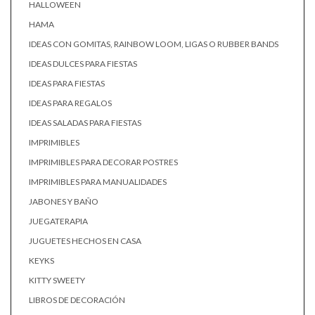
HALLOWEEN
HAMA
IDEAS CON GOMITAS, RAINBOW LOOM, LIGAS O RUBBER BANDS
IDEAS DULCES PARA FIESTAS
IDEAS PARA FIESTAS
IDEAS PARA REGALOS
IDEAS SALADAS PARA FIESTAS
IMPRIMIBLES
IMPRIMIBLES PARA DECORAR POSTRES
IMPRIMIBLES PARA MANUALIDADES
JABONES Y BAÑO
JUEGATERAPIA
JUGUETES HECHOS EN CASA
KEYKS
KITTY SWEETY
LIBROS DE DECORACIÓN