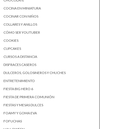
CHOCOLATE
COCINA EN MINIATURA
COCINAR CON NIÑOS
COLLARES Y ANILLOS
CÓMO SER YOUTUBER
COOKIES
CUPCAKES
CURSOS A DISTANCIA
DISFRACES CASEROS
DULCEROS, GOLOSINEROS Y CHUCHES
ENTRETENIMIENTO
FIESTA BIG HERO 6
FIESTA DE PRIMERA COMUNIÓN
FIESTAS Y MESAS DULCES
FOAMY Y GOMA EVA
FOFUCHAS