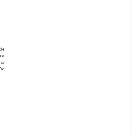
 de
a a
 no
 De