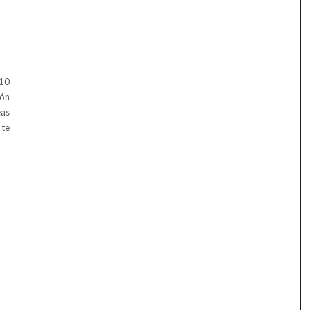
 10
ión
eas
 te