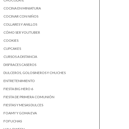
CHOCOLATE
COCINA EN MINIATURA
COCINAR CON NIÑOS
COLLARES Y ANILLOS
CÓMO SER YOUTUBER
COOKIES
CUPCAKES
CURSOS A DISTANCIA
DISFRACES CASEROS
DULCEROS, GOLOSINEROS Y CHUCHES
ENTRETENIMIENTO
FIESTA BIG HERO 6
FIESTA DE PRIMERA COMUNIÓN
FIESTAS Y MESAS DULCES
FOAMY Y GOMA EVA
FOFUCHAS