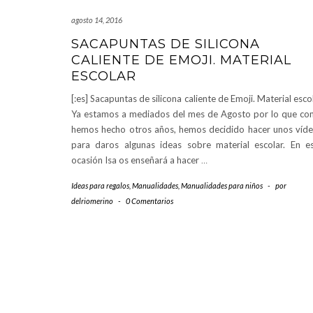
agosto 14, 2016
SACAPUNTAS DE SILICONA
CALIENTE DE EMOJI. MATERIAL
ESCOLAR
[:es] Sacapuntas de silicona caliente de Emoji. Material esco
Ya estamos a mediados del mes de Agosto por lo que c
hemos hecho otros años, hemos decidido hacer unos víd
para daros algunas ideas sobre material escolar. En e
ocasión Isa os enseñará a hacer
…
Ideas para regalos
,
Manualidades
,
Manualidades para niños
-
por
delriomerino
-
0 Comentarios