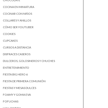
CHOCOLATE
COCINA EN MINIATURA
COCINAR CON NIÑOS
COLLARES Y ANILLOS
CÓMO SER YOUTUBER
COOKIES
CUPCAKES
CURSOS A DISTANCIA
DISFRACES CASEROS
DULCEROS, GOLOSINEROS Y CHUCHES
ENTRETENIMIENTO
FIESTA BIG HERO 6
FIESTA DE PRIMERA COMUNIÓN
FIESTAS Y MESAS DULCES
FOAMY Y GOMA EVA
FOFUCHAS