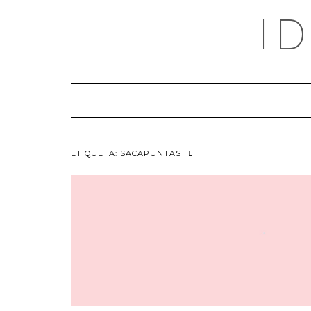
Saltar
I
al
contenido
ETIQUETA:
SACAPUNTAS