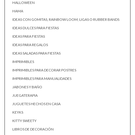
HALLOWEEN
HAMA
IDEAS CON GOMITAS, RAINBOW LOOM, LIGAS O RUBBER BANDS
IDEAS DULCES PARA FIESTAS
IDEAS PARA FIESTAS
IDEAS PARA REGALOS
IDEAS SALADAS PARA FIESTAS
IMPRIMIBLES
IMPRIMIBLES PARA DECORAR POSTRES
IMPRIMIBLES PARA MANUALIDADES
JABONES Y BAÑO
JUEGATERAPIA
JUGUETES HECHOS EN CASA
KEYKS
KITTY SWEETY
LIBROS DE DECORACIÓN