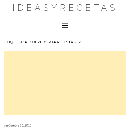
Saltar
IDEASYRECETAS
al
contenido
Cambiar modo de navegación
ETIQUETA:
RECUERDOS PARA FIESTAS
septiembre 16, 2015