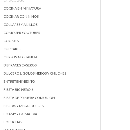
CHOCOLATE
COCINA EN MINIATURA
COCINAR CON NIÑOS
COLLARES Y ANILLOS
CÓMO SER YOUTUBER
COOKIES
CUPCAKES
CURSOS A DISTANCIA
DISFRACES CASEROS
DULCEROS, GOLOSINEROS Y CHUCHES
ENTRETENIMIENTO
FIESTA BIG HERO 6
FIESTA DE PRIMERA COMUNIÓN
FIESTAS Y MESAS DULCES
FOAMY Y GOMA EVA
FOFUCHAS