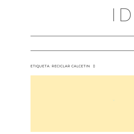
Saltar
I
al
contenido
ETIQUETA:
RECICLAR CALCETIN