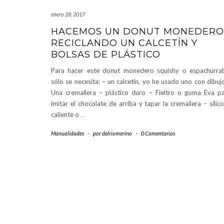
enero 28, 2017
HACEMOS UN DONUT MONEDERO
RECICLANDO UN CALCETÍN Y
BOLSAS DE PLÁSTICO
Para hacer este donut monedero squishy o espachurra
sólo se necesita: – un calcetín, yo he usado uno con dibuj
Una cremallera – plástico duro – Fieltro o goma Eva p
imitar el chocolate de arriba y tapar la cremallera – silic
caliente o
…
Manualidades
-
por
delriomerino
-
0 Comentarios