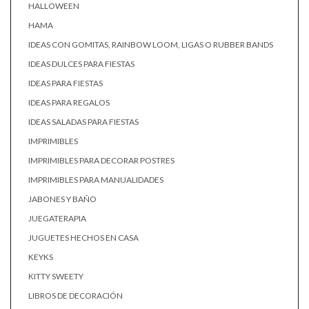
HALLOWEEN
HAMA
IDEAS CON GOMITAS, RAINBOW LOOM, LIGAS O RUBBER BANDS
IDEAS DULCES PARA FIESTAS
IDEAS PARA FIESTAS
IDEAS PARA REGALOS
IDEAS SALADAS PARA FIESTAS
IMPRIMIBLES
IMPRIMIBLES PARA DECORAR POSTRES
IMPRIMIBLES PARA MANUALIDADES
JABONES Y BAÑO
JUEGATERAPIA
JUGUETES HECHOS EN CASA
KEYKS
KITTY SWEETY
LIBROS DE DECORACIÓN