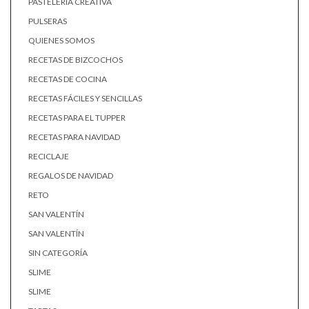
PASTELERÍA CREATIVA
PULSERAS
QUIENES SOMOS
RECETAS DE BIZCOCHOS
RECETAS DE COCINA
RECETAS FÁCILES Y SENCILLAS
RECETAS PARA EL TUPPER
RECETAS PARA NAVIDAD
RECICLAJE
REGALOS DE NAVIDAD
RETO
SAN VALENTÍN
SAN VALENTÍN
SIN CATEGORÍA
SLIME
SLIME