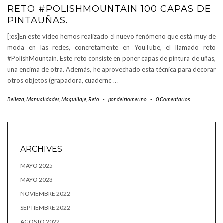
RETO #POLISHMOUNTAIN 100 CAPAS DE
PINTAUÑAS.
[:es]En este vídeo hemos realizado el nuevo fenómeno que está muy de
moda en las redes, concretamente en YouTube, el llamado reto
#PolishMountain. Este reto consiste en poner capas de pintura de uñas,
una encima de otra. Además, he aprovechado esta técnica para decorar
otros objetos (grapadora, cuaderno
…
Belleza
,
Manualidades
,
Maquillaje
,
Reto
-
por
delriomerino
-
0 Comentarios
ARCHIVES
MAYO 2025
MAYO 2023
NOVIEMBRE 2022
SEPTIEMBRE 2022
AGOSTO 2022