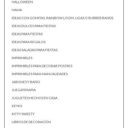
HALLOWEEN
HAMA
IDEAS CON GOMITAS, RAINBOW LOOM, LIGAS O RUBBER BANDS
IDEAS DULCES PARA FIESTAS
IDEAS PARA FIESTAS
IDEAS PARA REGALOS
IDEAS SALADAS PARA FIESTAS
IMPRIMIBLES
IMPRIMIBLES PARA DECORAR POSTRES
IMPRIMIBLES PARA MANUALIDADES
JABONES Y BAÑO
JUEGATERAPIA
JUGUETES HECHOS EN CASA
KEYKS
KITTY SWEETY
LIBROS DE DECORACIÓN