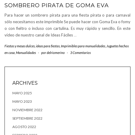
SOMBRERO PIRATA DE GOMA EVA
Para hacer un sombrero pirata para una fiesta pirata o para carnaval
sólo necesitamos este imprimible Se puede hacer con Goma Eva o fomy
o con fieltro o incluso con cartulina. Es muy rápido y sencillo. En este
vídeo de nuestro canal de Ideas Fáciles
…
Fiestas y mesas dulces
,
ideas para fiestas
,
Imprimibles para manualidades
,
Juguetes hechos
en casa
,
Manualidades
-
por
delriomerino
-
3 Comentarios
ARCHIVES
MAYO 2025
MAYO 2023
NOVIEMBRE 2022
SEPTIEMBRE 2022
AGOSTO 2022