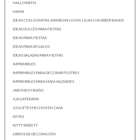
HALLOWEEN
HAMA
IDEAS CON GOMITAS, RAINBOW LOOM, LIGAS O RUBBER BANDS
IDEAS DULCES PARA FIESTAS
IDEAS PARA FIESTAS
IDEAS PARA REGALOS
IDEAS SALADAS PARA FIESTAS
IMPRIMIBLES
IMPRIMIBLES PARA DECORAR POSTRES
IMPRIMIBLES PARA MANUALIDADES
JABONES Y BAÑO
JUEGATERAPIA
JUGUETES HECHOS EN CASA
KEYKS
KITTY SWEETY
LIBROS DE DECORACIÓN