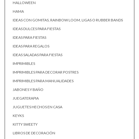
HALLOWEEN
HAMA
IDEAS CON GOMITAS, RAINBOW LOOM, LIGAS O RUBBER BANDS
IDEAS DULCES PARA FIESTAS
IDEAS PARA FIESTAS
IDEAS PARA REGALOS
IDEAS SALADAS PARA FIESTAS
IMPRIMIBLES
IMPRIMIBLES PARA DECORAR POSTRES
IMPRIMIBLES PARA MANUALIDADES
JABONES Y BAÑO
JUEGATERAPIA
JUGUETES HECHOS EN CASA
KEYKS
KITTY SWEETY
LIBROS DE DECORACIÓN