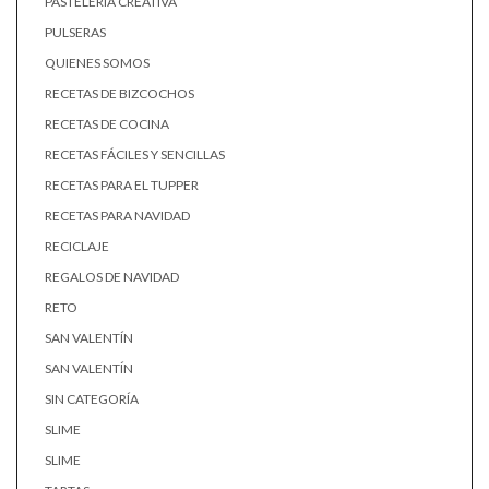
PASTELERÍA CREATIVA
PULSERAS
QUIENES SOMOS
RECETAS DE BIZCOCHOS
RECETAS DE COCINA
RECETAS FÁCILES Y SENCILLAS
RECETAS PARA EL TUPPER
RECETAS PARA NAVIDAD
RECICLAJE
REGALOS DE NAVIDAD
RETO
SAN VALENTÍN
SAN VALENTÍN
SIN CATEGORÍA
SLIME
SLIME