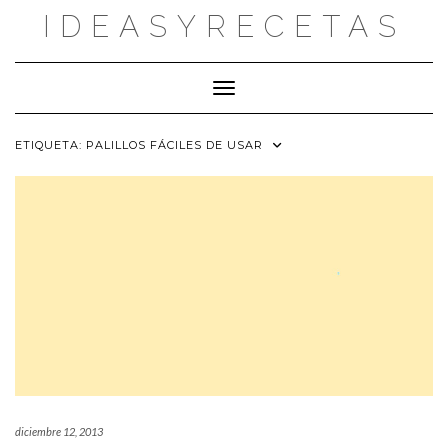
Saltar
IDEASYRECETAS
al
contenido
Cambiar modo de navegación
ETIQUETA:
PALILLOS FÁCILES DE USAR
diciembre 12, 2013