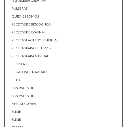
PASTELERÍA CREATIVA
PULSERAS
QUIENES SOMOS
RECETAS DE BIZCOCHOS
RECETAS DE COCINA
RECETAS FÁCILES Y SENCILLAS
RECETAS PARA EL TUPPER
RECETAS PARA NAVIDAD
RECICLAJE
REGALOS DE NAVIDAD
RETO
SAN VALENTÍN
SAN VALENTÍN
SIN CATEGORÍA
SLIME
SLIME