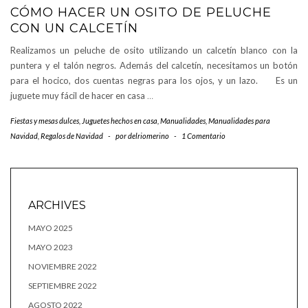
CÓMO HACER UN OSITO DE PELUCHE
CON UN CALCETÍN
Realizamos un peluche de osito utilizando un calcetín blanco con la
puntera y el talón negros. Además del calcetín, necesitamos un botón
para el hocico, dos cuentas negras para los ojos, y un lazo. Es un
juguete muy fácil de hacer en casa
…
Fiestas y mesas dulces
,
Juguetes hechos en casa
,
Manualidades
,
Manualidades para
Navidad
,
Regalos de Navidad
-
por
delriomerino
-
1 Comentario
ARCHIVES
MAYO 2025
MAYO 2023
NOVIEMBRE 2022
SEPTIEMBRE 2022
AGOSTO 2022