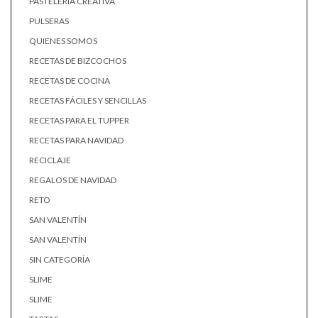
PASTELERÍA CREATIVA
PULSERAS
QUIENES SOMOS
RECETAS DE BIZCOCHOS
RECETAS DE COCINA
RECETAS FÁCILES Y SENCILLAS
RECETAS PARA EL TUPPER
RECETAS PARA NAVIDAD
RECICLAJE
REGALOS DE NAVIDAD
RETO
SAN VALENTÍN
SAN VALENTÍN
SIN CATEGORÍA
SLIME
SLIME