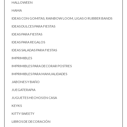
HALLOWEEN
HAMA
IDEAS CON GOMITAS, RAINBOW LOOM, LIGAS O RUBBER BANDS
IDEAS DULCES PARA FIESTAS
IDEAS PARA FIESTAS
IDEAS PARA REGALOS
IDEAS SALADAS PARA FIESTAS
IMPRIMIBLES
IMPRIMIBLES PARA DECORAR POSTRES
IMPRIMIBLES PARA MANUALIDADES
JABONES Y BAÑO
JUEGATERAPIA
JUGUETES HECHOS EN CASA
KEYKS
KITTY SWEETY
LIBROS DE DECORACIÓN