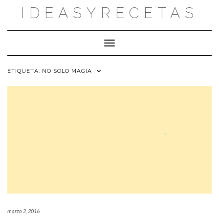
Saltar
IDEASYRECETAS
al
contenido
Cambiar modo de navegación
ETIQUETA:
NO SOLO MAGIA
marzo 2, 2016