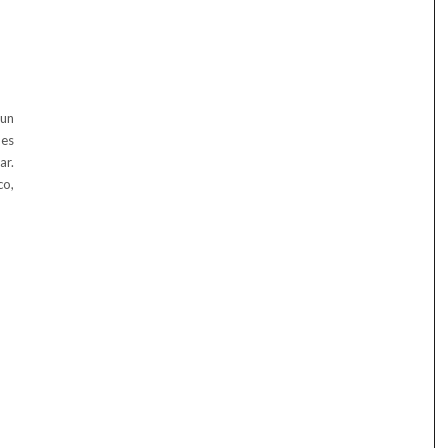
un
es
ar.
co,