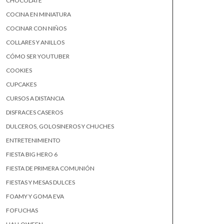
CHOCOLATE
COCINA EN MINIATURA
COCINAR CON NIÑOS
COLLARES Y ANILLOS
CÓMO SER YOUTUBER
COOKIES
CUPCAKES
CURSOS A DISTANCIA
DISFRACES CASEROS
DULCEROS, GOLOSINEROS Y CHUCHES
ENTRETENIMIENTO
FIESTA BIG HERO 6
FIESTA DE PRIMERA COMUNIÓN
FIESTAS Y MESAS DULCES
FOAMY Y GOMA EVA
FOFUCHAS