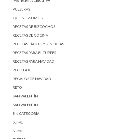
PASTELERÍA CREATIVA
PULSERAS
QUIENES SOMOS
RECETAS DE BIZCOCHOS
RECETAS DE COCINA
RECETAS FÁCILES Y SENCILLAS
RECETAS PARA EL TUPPER
RECETAS PARA NAVIDAD
RECICLAJE
REGALOS DE NAVIDAD
RETO
SAN VALENTÍN
SAN VALENTÍN
SIN CATEGORÍA
SLIME
SLIME