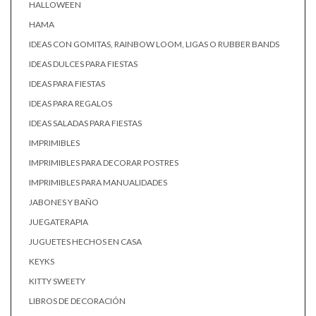
HALLOWEEN
HAMA
IDEAS CON GOMITAS, RAINBOW LOOM, LIGAS O RUBBER BANDS
IDEAS DULCES PARA FIESTAS
IDEAS PARA FIESTAS
IDEAS PARA REGALOS
IDEAS SALADAS PARA FIESTAS
IMPRIMIBLES
IMPRIMIBLES PARA DECORAR POSTRES
IMPRIMIBLES PARA MANUALIDADES
JABONES Y BAÑO
JUEGATERAPIA
JUGUETES HECHOS EN CASA
KEYKS
KITTY SWEETY
LIBROS DE DECORACIÓN