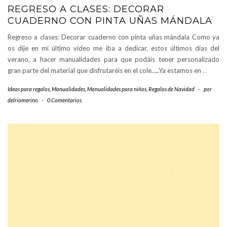
REGRESO A CLASES: DECORAR
CUADERNO CON PINTA UÑAS MÁNDALA
Regreso a clases: Decorar cuaderno con pinta uñas mándala Como ya
os dije en mi último vídeo me iba a dedicar, estos últimos días del
verano, a hacer manualidades para que podáis tener personalizado
gran parte del material que disfrutaréis en el cole…..Ya estamos en
…
Ideas para regalos
,
Manualidades
,
Manualidades para niños
,
Regalos de Navidad
-
por
delriomerino
-
0 Comentarios