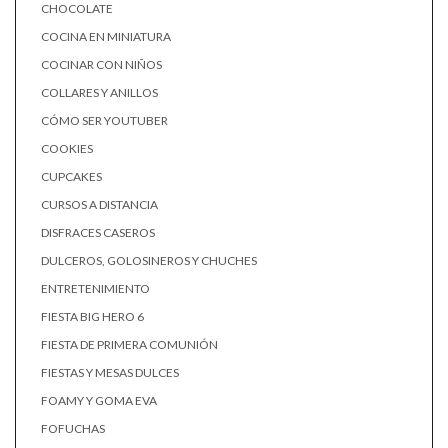
CHOCOLATE
COCINA EN MINIATURA
COCINAR CON NIÑOS
COLLARES Y ANILLOS
CÓMO SER YOUTUBER
COOKIES
CUPCAKES
CURSOS A DISTANCIA
DISFRACES CASEROS
DULCEROS, GOLOSINEROS Y CHUCHES
ENTRETENIMIENTO
FIESTA BIG HERO 6
FIESTA DE PRIMERA COMUNIÓN
FIESTAS Y MESAS DULCES
FOAMY Y GOMA EVA
FOFUCHAS