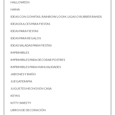
HALLOWEEN
HAMA
IDEAS CON GOMITAS, RAINBOW LOOM, LIGAS O RUBBER BANDS
IDEAS DULCES PARA FIESTAS
IDEAS PARA FIESTAS
IDEAS PARA REGALOS
IDEAS SALADAS PARA FIESTAS
IMPRIMIBLES
IMPRIMIBLES PARA DECORAR POSTRES
IMPRIMIBLES PARA MANUALIDADES
JABONES Y BAÑO
JUEGATERAPIA
JUGUETES HECHOS EN CASA
KEYKS
KITTY SWEETY
LIBROS DE DECORACIÓN