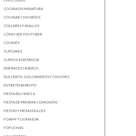
CHOCOLATE
COCINA EN MINIATURA
COCINAR CON NIÑOS
COLLARES Y ANILLOS
CÓMO SER YOUTUBER
COOKIES
CUPCAKES
CURSOS A DISTANCIA
DISFRACES CASEROS
DULCEROS, GOLOSINEROS Y CHUCHES
ENTRETENIMIENTO
FIESTA BIG HERO 6
FIESTA DE PRIMERA COMUNIÓN
FIESTAS Y MESAS DULCES
FOAMY Y GOMA EVA
FOFUCHAS