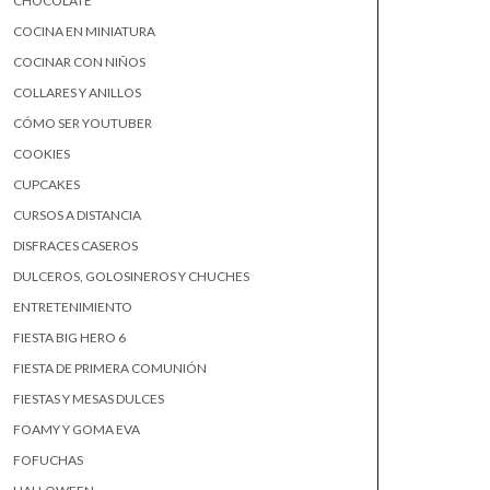
CHOCOLATE
COCINA EN MINIATURA
COCINAR CON NIÑOS
COLLARES Y ANILLOS
CÓMO SER YOUTUBER
COOKIES
CUPCAKES
CURSOS A DISTANCIA
DISFRACES CASEROS
DULCEROS, GOLOSINEROS Y CHUCHES
ENTRETENIMIENTO
FIESTA BIG HERO 6
FIESTA DE PRIMERA COMUNIÓN
FIESTAS Y MESAS DULCES
FOAMY Y GOMA EVA
FOFUCHAS