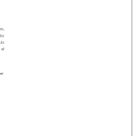
cm,
aby
más
 el
por