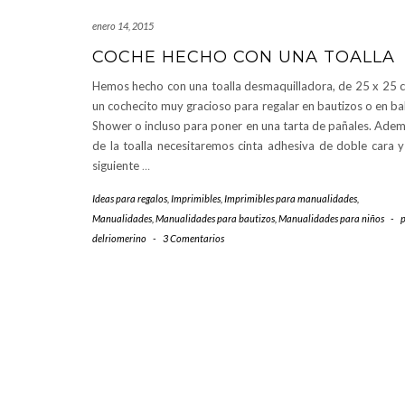
enero 14, 2015
COCHE HECHO CON UNA TOALLA
Hemos hecho con una toalla desmaquilladora, de 25 x 25 
un cochecito muy gracioso para regalar en bautizos o en b
Shower o incluso para poner en una tarta de pañales. Ade
de la toalla necesitaremos cinta adhesiva de doble cara y
siguiente
…
Ideas para regalos
,
Imprimibles
,
Imprimibles para manualidades
,
Manualidades
,
Manualidades para bautizos
,
Manualidades para niños
-
delriomerino
-
3 Comentarios