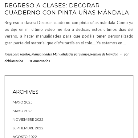
REGRESO A CLASES: DECORAR
CUADERNO CON PINTA UÑAS MÁNDALA
Regreso a clases: Decorar cuaderno con pinta uñas mándala Como ya
os dije en mi último vídeo me iba a dedicar, estos últimos días del
verano, a hacer manualidades para que podáis tener personalizado
gran parte del material que disfrutaréis en el cole…..Ya estamos en
…
Ideas para regalos
,
Manualidades
,
Manualidades para niños
,
Regalos de Navidad
-
por
delriomerino
-
0 Comentarios
ARCHIVES
MAYO 2025
MAYO 2023
NOVIEMBRE 2022
SEPTIEMBRE 2022
AGOSTO 2022