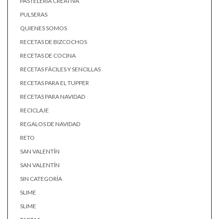
PASTELERÍA CREATIVA
PULSERAS
QUIENES SOMOS
RECETAS DE BIZCOCHOS
RECETAS DE COCINA
RECETAS FÁCILES Y SENCILLAS
RECETAS PARA EL TUPPER
RECETAS PARA NAVIDAD
RECICLAJE
REGALOS DE NAVIDAD
RETO
SAN VALENTÍN
SAN VALENTÍN
SIN CATEGORÍA
SLIME
SLIME