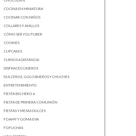
CHOCOLATE
COCINA EN MINIATURA
COCINAR CON NIÑOS
COLLARES Y ANILLOS
CÓMO SER YOUTUBER
COOKIES
CUPCAKES
CURSOS A DISTANCIA
DISFRACES CASEROS
DULCEROS, GOLOSINEROS Y CHUCHES
ENTRETENIMIENTO
FIESTA BIG HERO 6
FIESTA DE PRIMERA COMUNIÓN
FIESTAS Y MESAS DULCES
FOAMY Y GOMA EVA
FOFUCHAS