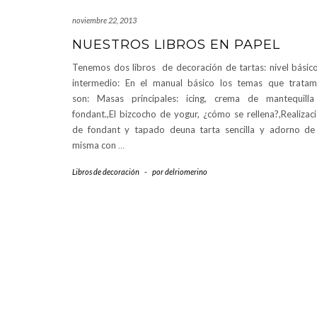
noviembre 22, 2013
NUESTROS LIBROS EN PAPEL
Tenemos dos libros de decoración de tartas: nivel básic
intermedio: En el manual básico los temas que trata
son: Masas principales: icing, crema de mantequill
fondant.,El bizcocho de yogur, ¿cómo se rellena?,Realizac
de fondant y tapado deuna tarta sencilla y adorno de
misma con
…
Libros de decoración
-
por
delriomerino