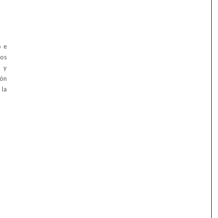
o e
mos
a y
ión
 la