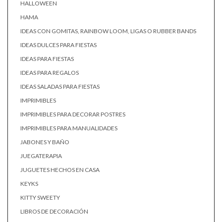
HALLOWEEN
HAMA
IDEAS CON GOMITAS, RAINBOW LOOM, LIGAS O RUBBER BANDS
IDEAS DULCES PARA FIESTAS
IDEAS PARA FIESTAS
IDEAS PARA REGALOS
IDEAS SALADAS PARA FIESTAS
IMPRIMIBLES
IMPRIMIBLES PARA DECORAR POSTRES
IMPRIMIBLES PARA MANUALIDADES
JABONES Y BAÑO
JUEGATERAPIA
JUGUETES HECHOS EN CASA
KEYKS
KITTY SWEETY
LIBROS DE DECORACIÓN