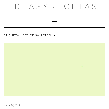
Saltar
IDEASYRECETAS
al
contenido
Cambiar modo de navegación
ETIQUETA:
LATA DE GALLETAS
enero 17, 2014