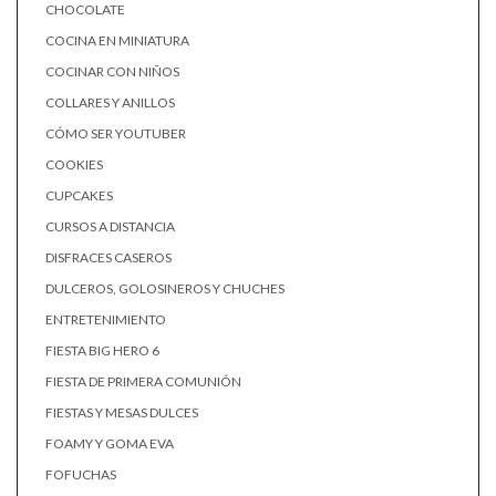
CHOCOLATE
COCINA EN MINIATURA
COCINAR CON NIÑOS
COLLARES Y ANILLOS
CÓMO SER YOUTUBER
COOKIES
CUPCAKES
CURSOS A DISTANCIA
DISFRACES CASEROS
DULCEROS, GOLOSINEROS Y CHUCHES
ENTRETENIMIENTO
FIESTA BIG HERO 6
FIESTA DE PRIMERA COMUNIÓN
FIESTAS Y MESAS DULCES
FOAMY Y GOMA EVA
FOFUCHAS