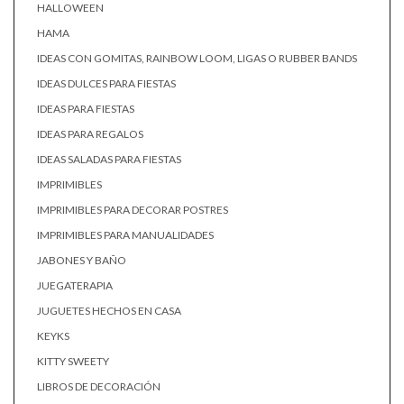
HALLOWEEN
HAMA
IDEAS CON GOMITAS, RAINBOW LOOM, LIGAS O RUBBER BANDS
IDEAS DULCES PARA FIESTAS
IDEAS PARA FIESTAS
IDEAS PARA REGALOS
IDEAS SALADAS PARA FIESTAS
IMPRIMIBLES
IMPRIMIBLES PARA DECORAR POSTRES
IMPRIMIBLES PARA MANUALIDADES
JABONES Y BAÑO
JUEGATERAPIA
JUGUETES HECHOS EN CASA
KEYKS
KITTY SWEETY
LIBROS DE DECORACIÓN