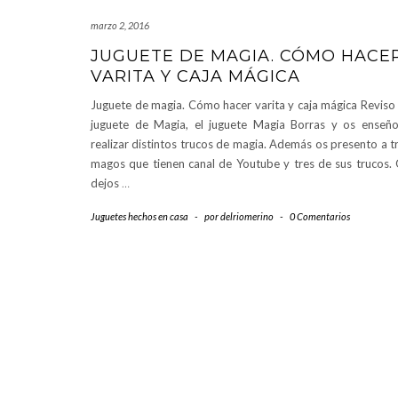
marzo 2, 2016
JUGUETE DE MAGIA. CÓMO HACE
VARITA Y CAJA MÁGICA
Juguete de magia. Cómo hacer varita y caja mágica Reviso
juguete de Magia, el juguete Magia Borras y os enseñ
realizar distintos trucos de magia. Además os presento a t
magos que tienen canal de Youtube y tres de sus trucos.
dejos
…
Juguetes hechos en casa
-
por
delriomerino
-
0 Comentarios