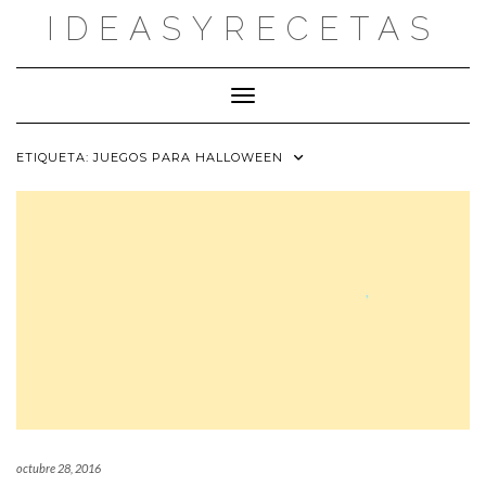
Saltar
IDEASYRECETAS
al
contenido
Cambiar modo de navegación
ETIQUETA:
JUEGOS PARA HALLOWEEN
octubre 28, 2016