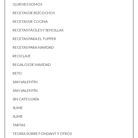
QUIENES SOMOS
RECETAS DE BIZCOCHOS
RECETAS DE COCINA
RECETAS FÁCILES Y SENCILLAS
RECETAS PARA EL TUPPER
RECETAS PARA NAVIDAD
RECICLAJE
REGALOS DE NAVIDAD
RETO
SAN VALENTÍN
SAN VALENTÍN
SIN CATEGORÍA
SLIME
SLIME
TARTAS
TEORÍA SOBRE FONDANT Y OTROS