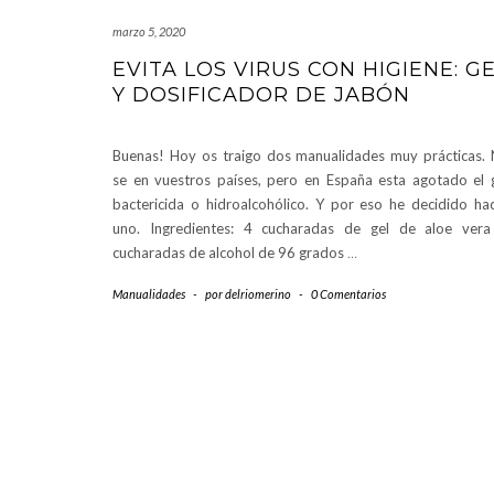
marzo 5, 2020
EVITA LOS VIRUS CON HIGIENE: G
Y DOSIFICADOR DE JABÓN
Buenas! Hoy os traigo dos manualidades muy prácticas.
se en vuestros países, pero en España esta agotado el 
bactericida o hidroalcohólico. Y por eso he decidido ha
uno. Ingredientes: 4 cucharadas de gel de aloe ver
cucharadas de alcohol de 96 grados
…
Manualidades
-
por
delriomerino
-
0 Comentarios