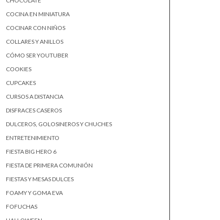
CHOCOLATE
COCINA EN MINIATURA
COCINAR CON NIÑOS
COLLARES Y ANILLOS
CÓMO SER YOUTUBER
COOKIES
CUPCAKES
CURSOS A DISTANCIA
DISFRACES CASEROS
DULCEROS, GOLOSINEROS Y CHUCHES
ENTRETENIMIENTO
FIESTA BIG HERO 6
FIESTA DE PRIMERA COMUNIÓN
FIESTAS Y MESAS DULCES
FOAMY Y GOMA EVA
FOFUCHAS