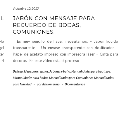
diciembre 10, 2013
EL
JABÓN CON MENSAJE PARA
RECUERDO DE BODAS,
COMUNIONES..
 No
Es muy sencillo de hacer, necesitamos: – Jabón liquido
gel
transparente – Un envase transparente con dosificador –
cer
Papel de acetato impreso con impresora láser – Cinta para
a 4
decorar. En este vídeo esta el proceso
Belleza
,
Ideas para regalos
,
Jabones y baño
,
Manualidades para bautizos
,
Manualidades para bodas
,
Manualidades para Comuniones
,
Manualidades
para Navidad
-
por
delriomerino
-
0 Comentarios