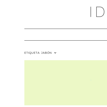
Saltar
I
al
contenido
ETIQUETA:
JABÓN