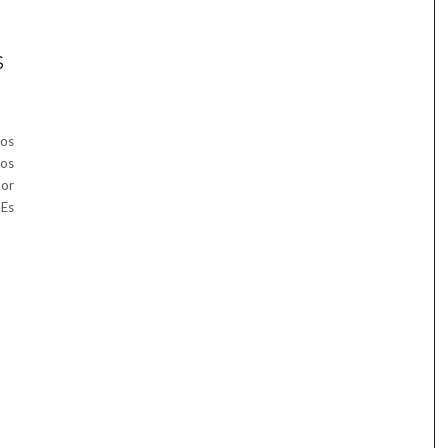
S
nos
os
por
 Es