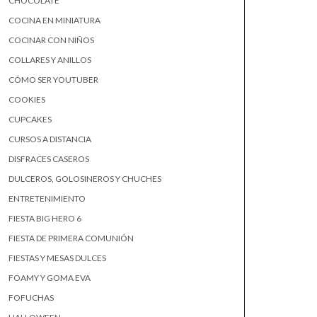
CHOCOLATE
COCINA EN MINIATURA
COCINAR CON NIÑOS
COLLARES Y ANILLOS
CÓMO SER YOUTUBER
COOKIES
CUPCAKES
CURSOS A DISTANCIA
DISFRACES CASEROS
DULCEROS, GOLOSINEROS Y CHUCHES
ENTRETENIMIENTO
FIESTA BIG HERO 6
FIESTA DE PRIMERA COMUNIÓN
FIESTAS Y MESAS DULCES
FOAMY Y GOMA EVA
FOFUCHAS