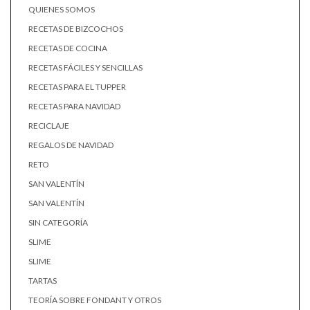
QUIENES SOMOS
RECETAS DE BIZCOCHOS
RECETAS DE COCINA
RECETAS FÁCILES Y SENCILLAS
RECETAS PARA EL TUPPER
RECETAS PARA NAVIDAD
RECICLAJE
REGALOS DE NAVIDAD
RETO
SAN VALENTÍN
SAN VALENTÍN
SIN CATEGORÍA
SLIME
SLIME
TARTAS
TEORÍA SOBRE FONDANT Y OTROS