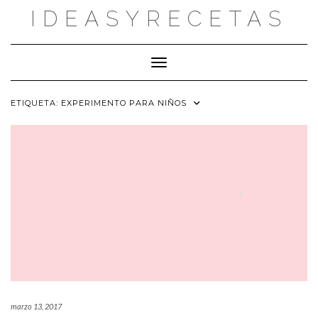
Saltar
IDEASYRECETAS
al
contenido
Cambiar modo de navegación
ETIQUETA:
EXPERIMENTO PARA NIÑOS
marzo 13, 2017