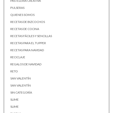
PASTELERÍA CREATIVA
PULSERAS
QUIENES SOMOS
RECETAS DE BIZCOCHOS
RECETAS DE COCINA
RECETAS FÁCILES Y SENCILLAS
RECETAS PARA EL TUPPER
RECETAS PARA NAVIDAD
RECICLAJE
REGALOS DE NAVIDAD
RETO
SAN VALENTÍN
SAN VALENTÍN
SIN CATEGORÍA
SLIME
SLIME