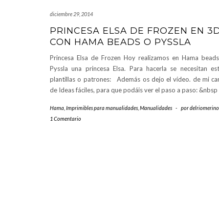
diciembre 29, 2014
PRINCESA ELSA DE FROZEN EN 3
CON HAMA BEADS O PYSSLA
Princesa Elsa de Frozen Hoy realizamos en Hama bead
Pyssla una princesa Elsa. Para hacerla se necesitan es
plantillas o patrones: Además os dejo el vídeo. de mi ca
de Ideas fáciles, para que podáis ver el paso a paso: &nbsp
Hama
,
Imprimibles para manualidades
,
Manualidades
-
por
delriomerino
1 Comentario