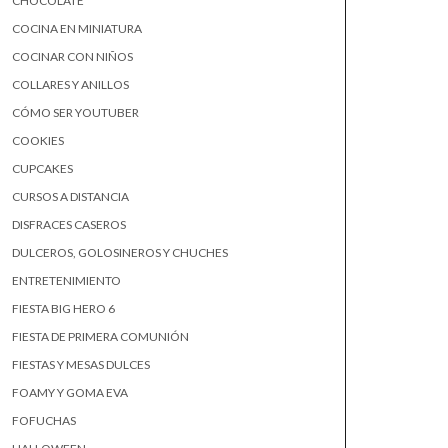
CHOCOLATE
COCINA EN MINIATURA
COCINAR CON NIÑOS
COLLARES Y ANILLOS
CÓMO SER YOUTUBER
COOKIES
CUPCAKES
CURSOS A DISTANCIA
DISFRACES CASEROS
DULCEROS, GOLOSINEROS Y CHUCHES
ENTRETENIMIENTO
FIESTA BIG HERO 6
FIESTA DE PRIMERA COMUNIÓN
FIESTAS Y MESAS DULCES
FOAMY Y GOMA EVA
FOFUCHAS